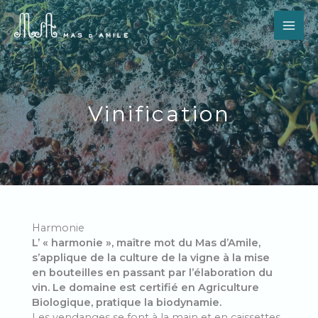
Aller
au
contenu
Vinification
Harmonie
L’ « harmonie », maître mot du Mas d’Amile,
s’applique de la culture de la vigne à la mise
en bouteilles en passant par l’élaboration du
vin. Le domaine est certifié en Agriculture
Biologique, pratique la biodynamie.
Les vendanges se font à la main et en caissettes.