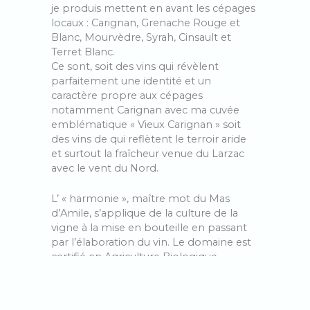
je produis mettent en avant les cépages
locaux : Carignan, Grenache Rouge et
Blanc, Mourvèdre, Syrah, Cinsault et
Terret Blanc.
Ce sont, soit des vins qui révèlent
parfaitement une identité et un
caractère propre aux cépages
notamment Carignan avec ma cuvée
emblématique « Vieux Carignan » soit
des vins de qui reflètent le terroir aride
et surtout la fraîcheur venue du Larzac
avec le vent du Nord.
L’ « harmonie », maître mot du Mas
d’Amile, s’applique de la culture de la
vigne à la mise en bouteille en passant
par l’élaboration du vin. Le domaine est
certifié en Agriculture Biologique,
pratique la biodynamie, utilise les levures
indigènes et ajoute le moins d’intrants
possible. Après une vendange à la main