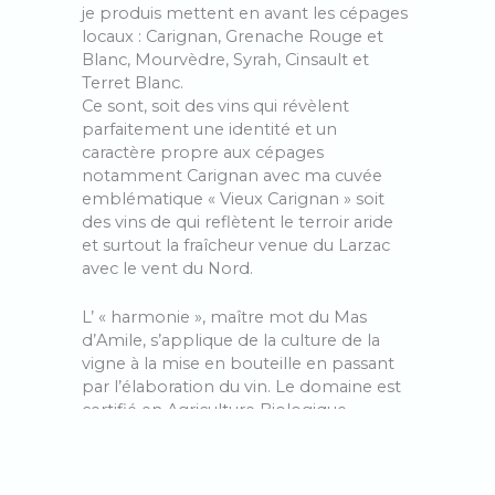
je produis mettent en avant les cépages
locaux : Carignan, Grenache Rouge et
Blanc, Mourvèdre, Syrah, Cinsault et
Terret Blanc.
Ce sont, soit des vins qui révèlent
parfaitement une identité et un
caractère propre aux cépages
notamment Carignan avec ma cuvée
emblématique « Vieux Carignan » soit
des vins de qui reflètent le terroir aride
et surtout la fraîcheur venue du Larzac
avec le vent du Nord.
L’ « harmonie », maître mot du Mas
d’Amile, s’applique de la culture de la
vigne à la mise en bouteille en passant
par l’élaboration du vin. Le domaine est
certifié en Agriculture Biologique,
pratique la biodynamie, utilise les levures
indigènes et ajoute le moins d’intrants
possible. Après une vendange à la main