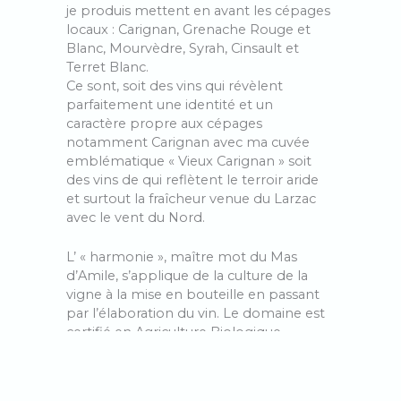
je produis mettent en avant les cépages
locaux : Carignan, Grenache Rouge et
Blanc, Mourvèdre, Syrah, Cinsault et
Terret Blanc.
Ce sont, soit des vins qui révèlent
parfaitement une identité et un
caractère propre aux cépages
notamment Carignan avec ma cuvée
emblématique « Vieux Carignan » soit
des vins de qui reflètent le terroir aride
et surtout la fraîcheur venue du Larzac
avec le vent du Nord.
L’ « harmonie », maître mot du Mas
d’Amile, s’applique de la culture de la
vigne à la mise en bouteille en passant
par l’élaboration du vin. Le domaine est
certifié en Agriculture Biologique,
pratique la biodynamie, utilise les levures
indigènes et ajoute le moins d’intrants
possible. Après une vendange à la main