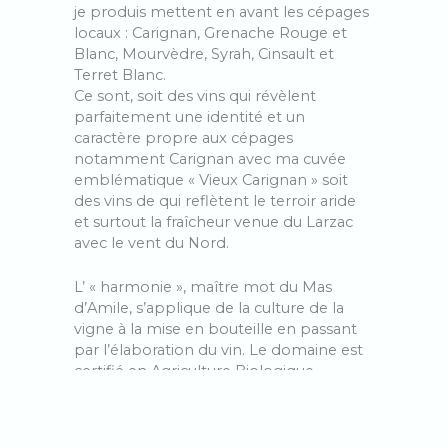
je produis mettent en avant les cépages
locaux : Carignan, Grenache Rouge et
Blanc, Mourvèdre, Syrah, Cinsault et
Terret Blanc.
Ce sont, soit des vins qui révèlent
parfaitement une identité et un
caractère propre aux cépages
notamment Carignan avec ma cuvée
emblématique « Vieux Carignan » soit
des vins de qui reflètent le terroir aride
et surtout la fraîcheur venue du Larzac
avec le vent du Nord.
L’ « harmonie », maître mot du Mas
d’Amile, s’applique de la culture de la
vigne à la mise en bouteille en passant
par l’élaboration du vin. Le domaine est
certifié en Agriculture Biologique,
pratique la biodynamie, utilise les levures
indigènes et ajoute le moins d’intrants
possible. Après une vendange à la main