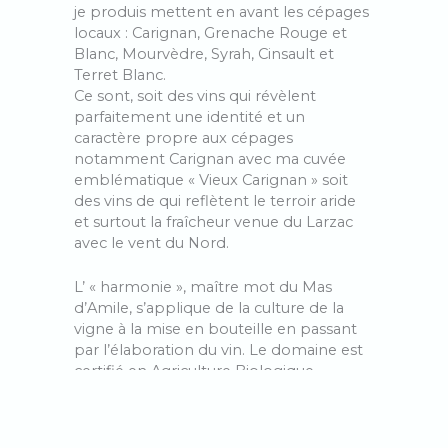
je produis mettent en avant les cépages
locaux : Carignan, Grenache Rouge et
Blanc, Mourvèdre, Syrah, Cinsault et
Terret Blanc.
Ce sont, soit des vins qui révèlent
parfaitement une identité et un
caractère propre aux cépages
notamment Carignan avec ma cuvée
emblématique « Vieux Carignan » soit
des vins de qui reflètent le terroir aride
et surtout la fraîcheur venue du Larzac
avec le vent du Nord.
L’ « harmonie », maître mot du Mas
d’Amile, s’applique de la culture de la
vigne à la mise en bouteille en passant
par l’élaboration du vin. Le domaine est
certifié en Agriculture Biologique,
pratique la biodynamie, utilise les levures
indigènes et ajoute le moins d’intrants
possible. Après une vendange à la main