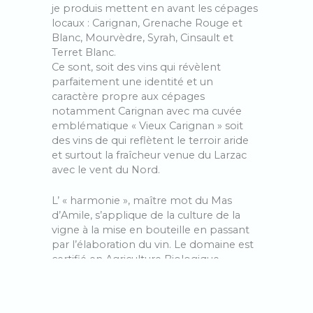
je produis mettent en avant les cépages
locaux : Carignan, Grenache Rouge et
Blanc, Mourvèdre, Syrah, Cinsault et
Terret Blanc.
Ce sont, soit des vins qui révèlent
parfaitement une identité et un
caractère propre aux cépages
notamment Carignan avec ma cuvée
emblématique « Vieux Carignan » soit
des vins de qui reflètent le terroir aride
et surtout la fraîcheur venue du Larzac
avec le vent du Nord.
L’ « harmonie », maître mot du Mas
d’Amile, s’applique de la culture de la
vigne à la mise en bouteille en passant
par l’élaboration du vin. Le domaine est
certifié en Agriculture Biologique,
pratique la biodynamie, utilise les levures
indigènes et ajoute le moins d’intrants
possible. Après une vendange à la main