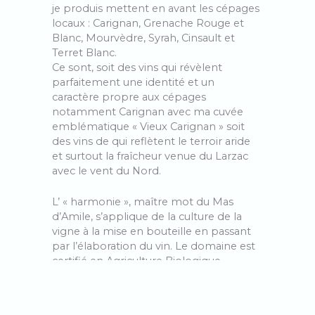
je produis mettent en avant les cépages
locaux : Carignan, Grenache Rouge et
Blanc, Mourvèdre, Syrah, Cinsault et
Terret Blanc.
Ce sont, soit des vins qui révèlent
parfaitement une identité et un
caractère propre aux cépages
notamment Carignan avec ma cuvée
emblématique « Vieux Carignan » soit
des vins de qui reflètent le terroir aride
et surtout la fraîcheur venue du Larzac
avec le vent du Nord.
L’ « harmonie », maître mot du Mas
d’Amile, s’applique de la culture de la
vigne à la mise en bouteille en passant
par l’élaboration du vin. Le domaine est
certifié en Agriculture Biologique,
pratique la biodynamie, utilise les levures
indigènes et ajoute le moins d’intrants
possible. Après une vendange à la main