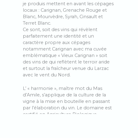
je produis mettent en avant les cépages
locaux : Carignan, Grenache Rouge et
Blanc, Mourvèdre, Syrah, Cinsault et
Terret Blanc.
Ce sont, soit des vins qui révèlent
parfaitement une identité et un
caractère propre aux cépages
notamment Carignan avec ma cuvée
emblématique « Vieux Carignan » soit
des vins de qui reflètent le terroir aride
et surtout la fraîcheur venue du Larzac
avec le vent du Nord.
L’ « harmonie », maître mot du Mas
d’Amile, s’applique de la culture de la
vigne à la mise en bouteille en passant
par l’élaboration du vin. Le domaine est
certifié en Agriculture Biologique,
pratique la biodynamie, utilise les levures
indigènes et ajoute le moins d’intrants
possible. Après une vendange à la main