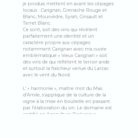
je produis mettent en avant les cépages
locaux : Carignan, Grenache Rouge et
Blanc, Mourvèdre, Syrah, Cinsault et
Terret Blanc.
Ce sont, soit des vins qui révèlent
parfaitement une identité et un
caractère propre aux cépages
notamment Carignan avec ma cuvée
emblématique « Vieux Carignan » soit
des vins de qui reflètent le terroir aride
et surtout la fraîcheur venue du Larzac
avec le vent du Nord.
L’ « harmonie », maître mot du Mas
d’Amile, s’applique de la culture de la
vigne à la mise en bouteille en passant
par l’élaboration du vin. Le domaine est
certifié en Agriculture Biologique,
pratique la biodynamie, utilise les levures
indigènes et ajoute le moins d’intrants
possible. Après une vendange à la main