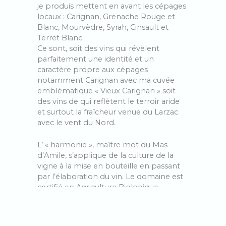
je produis mettent en avant les cépages
locaux : Carignan, Grenache Rouge et
Blanc, Mourvèdre, Syrah, Cinsault et
Terret Blanc.
Ce sont, soit des vins qui révèlent
parfaitement une identité et un
caractère propre aux cépages
notamment Carignan avec ma cuvée
emblématique « Vieux Carignan » soit
des vins de qui reflètent le terroir aride
et surtout la fraîcheur venue du Larzac
avec le vent du Nord.
L’ « harmonie », maître mot du Mas
d’Amile, s’applique de la culture de la
vigne à la mise en bouteille en passant
par l’élaboration du vin. Le domaine est
certifié en Agriculture Biologique,
pratique la biodynamie, utilise les levures
indigènes et ajoute le moins d’intrants
possible. Après une vendange à la main