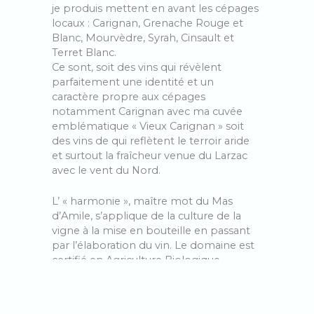
je produis mettent en avant les cépages
locaux : Carignan, Grenache Rouge et
Blanc, Mourvèdre, Syrah, Cinsault et
Terret Blanc.
Ce sont, soit des vins qui révèlent
parfaitement une identité et un
caractère propre aux cépages
notamment Carignan avec ma cuvée
emblématique « Vieux Carignan » soit
des vins de qui reflètent le terroir aride
et surtout la fraîcheur venue du Larzac
avec le vent du Nord.
L’ « harmonie », maître mot du Mas
d’Amile, s’applique de la culture de la
vigne à la mise en bouteille en passant
par l’élaboration du vin. Le domaine est
certifié en Agriculture Biologique,
pratique la biodynamie, utilise les levures
indigènes et ajoute le moins d’intrants
possible. Après une vendange à la main