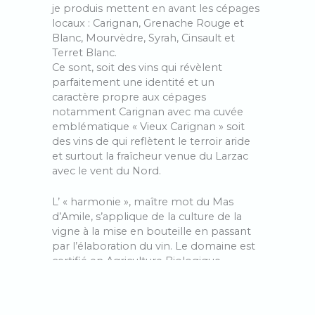
je produis mettent en avant les cépages
locaux : Carignan, Grenache Rouge et
Blanc, Mourvèdre, Syrah, Cinsault et
Terret Blanc.
Ce sont, soit des vins qui révèlent
parfaitement une identité et un
caractère propre aux cépages
notamment Carignan avec ma cuvée
emblématique « Vieux Carignan » soit
des vins de qui reflètent le terroir aride
et surtout la fraîcheur venue du Larzac
avec le vent du Nord.
L’ « harmonie », maître mot du Mas
d’Amile, s’applique de la culture de la
vigne à la mise en bouteille en passant
par l’élaboration du vin. Le domaine est
certifié en Agriculture Biologique,
pratique la biodynamie, utilise les levures
indigènes et ajoute le moins d’intrants
possible. Après une vendange à la main