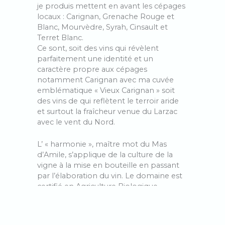
je produis mettent en avant les cépages
locaux : Carignan, Grenache Rouge et
Blanc, Mourvèdre, Syrah, Cinsault et
Terret Blanc.
Ce sont, soit des vins qui révèlent
parfaitement une identité et un
caractère propre aux cépages
notamment Carignan avec ma cuvée
emblématique « Vieux Carignan » soit
des vins de qui reflètent le terroir aride
et surtout la fraîcheur venue du Larzac
avec le vent du Nord.
L’ « harmonie », maître mot du Mas
d’Amile, s’applique de la culture de la
vigne à la mise en bouteille en passant
par l’élaboration du vin. Le domaine est
certifié en Agriculture Biologique,
pratique la biodynamie, utilise les levures
indigènes et ajoute le moins d’intrants
possible. Après une vendange à la main