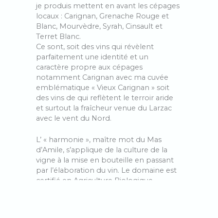
je produis mettent en avant les cépages
locaux : Carignan, Grenache Rouge et
Blanc, Mourvèdre, Syrah, Cinsault et
Terret Blanc.
Ce sont, soit des vins qui révèlent
parfaitement une identité et un
caractère propre aux cépages
notamment Carignan avec ma cuvée
emblématique « Vieux Carignan » soit
des vins de qui reflètent le terroir aride
et surtout la fraîcheur venue du Larzac
avec le vent du Nord.
L’ « harmonie », maître mot du Mas
d’Amile, s’applique de la culture de la
vigne à la mise en bouteille en passant
par l’élaboration du vin. Le domaine est
certifié en Agriculture Biologique,
pratique la biodynamie, utilise les levures
indigènes et ajoute le moins d’intrants
possible. Après une vendange à la main