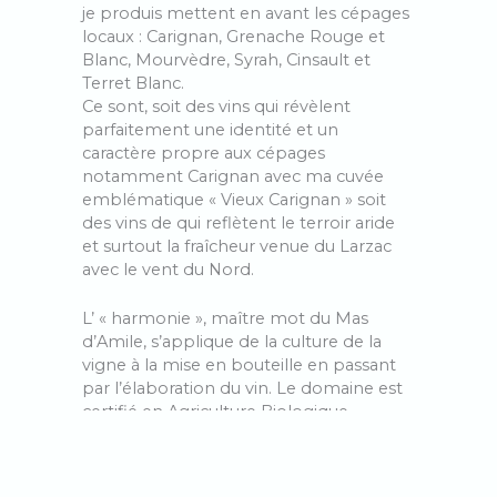
je produis mettent en avant les cépages
locaux : Carignan, Grenache Rouge et
Blanc, Mourvèdre, Syrah, Cinsault et
Terret Blanc.
Ce sont, soit des vins qui révèlent
parfaitement une identité et un
caractère propre aux cépages
notamment Carignan avec ma cuvée
emblématique « Vieux Carignan » soit
des vins de qui reflètent le terroir aride
et surtout la fraîcheur venue du Larzac
avec le vent du Nord.
L’ « harmonie », maître mot du Mas
d’Amile, s’applique de la culture de la
vigne à la mise en bouteille en passant
par l’élaboration du vin. Le domaine est
certifié en Agriculture Biologique,
pratique la biodynamie, utilise les levures
indigènes et ajoute le moins d’intrants
possible. Après une vendange à la main