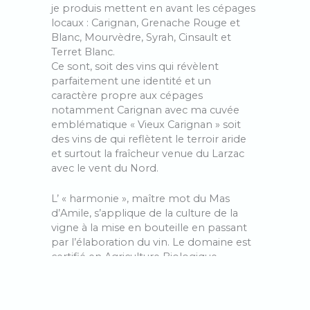
je produis mettent en avant les cépages
locaux : Carignan, Grenache Rouge et
Blanc, Mourvèdre, Syrah, Cinsault et
Terret Blanc.
Ce sont, soit des vins qui révèlent
parfaitement une identité et un
caractère propre aux cépages
notamment Carignan avec ma cuvée
emblématique « Vieux Carignan » soit
des vins de qui reflètent le terroir aride
et surtout la fraîcheur venue du Larzac
avec le vent du Nord.
L’ « harmonie », maître mot du Mas
d’Amile, s’applique de la culture de la
vigne à la mise en bouteille en passant
par l’élaboration du vin. Le domaine est
certifié en Agriculture Biologique,
pratique la biodynamie, utilise les levures
indigènes et ajoute le moins d’intrants
possible. Après une vendange à la main