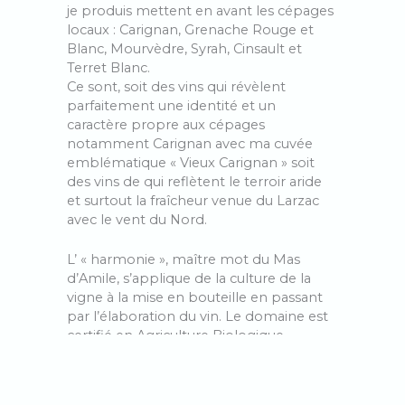
je produis mettent en avant les cépages
locaux : Carignan, Grenache Rouge et
Blanc, Mourvèdre, Syrah, Cinsault et
Terret Blanc.
Ce sont, soit des vins qui révèlent
parfaitement une identité et un
caractère propre aux cépages
notamment Carignan avec ma cuvée
emblématique « Vieux Carignan » soit
des vins de qui reflètent le terroir aride
et surtout la fraîcheur venue du Larzac
avec le vent du Nord.
L’ « harmonie », maître mot du Mas
d’Amile, s’applique de la culture de la
vigne à la mise en bouteille en passant
par l’élaboration du vin. Le domaine est
certifié en Agriculture Biologique,
pratique la biodynamie, utilise les levures
indigènes et ajoute le moins d’intrants
possible. Après une vendange à la main