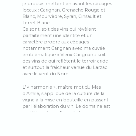
je produis mettent en avant les cépages
locaux : Carignan, Grenache Rouge et
Blanc, Mourvèdre, Syrah, Cinsault et
Terret Blanc.
Ce sont, soit des vins qui révèlent
parfaitement une identité et un
caractère propre aux cépages
notamment Carignan avec ma cuvée
emblématique « Vieux Carignan » soit
des vins de qui reflètent le terroir aride
et surtout la fraîcheur venue du Larzac
avec le vent du Nord.
L’ « harmonie », maître mot du Mas
d’Amile, s’applique de la culture de la
vigne à la mise en bouteille en passant
par l’élaboration du vin. Le domaine est
certifié en Agriculture Biologique,
pratique la biodynamie, utilise les levures
indigènes et ajoute le moins d’intrants
possible. Après une vendange à la main