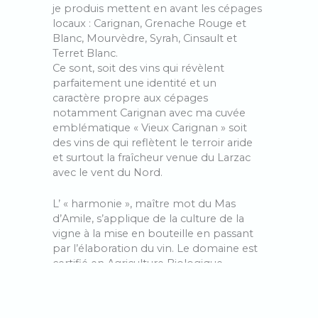
je produis mettent en avant les cépages
locaux : Carignan, Grenache Rouge et
Blanc, Mourvèdre, Syrah, Cinsault et
Terret Blanc.
Ce sont, soit des vins qui révèlent
parfaitement une identité et un
caractère propre aux cépages
notamment Carignan avec ma cuvée
emblématique « Vieux Carignan » soit
des vins de qui reflètent le terroir aride
et surtout la fraîcheur venue du Larzac
avec le vent du Nord.
L’ « harmonie », maître mot du Mas
d’Amile, s’applique de la culture de la
vigne à la mise en bouteille en passant
par l’élaboration du vin. Le domaine est
certifié en Agriculture Biologique,
pratique la biodynamie, utilise les levures
indigènes et ajoute le moins d’intrants
possible. Après une vendange à la main