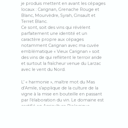
je produis mettent en avant les cépages
locaux : Carignan, Grenache Rouge et
Blanc, Mourvèdre, Syrah, Cinsault et
Terret Blanc.
Ce sont, soit des vins qui révèlent
parfaitement une identité et un
caractère propre aux cépages
notamment Carignan avec ma cuvée
emblématique « Vieux Carignan » soit
des vins de qui reflètent le terroir aride
et surtout la fraîcheur venue du Larzac
avec le vent du Nord.
L’ « harmonie », maître mot du Mas
d’Amile, s’applique de la culture de la
vigne à la mise en bouteille en passant
par l’élaboration du vin. Le domaine est
certifié en Agriculture Biologique,
pratique la biodynamie, utilise les levures
indigènes et ajoute le moins d’intrants
possible. Après une vendange à la main