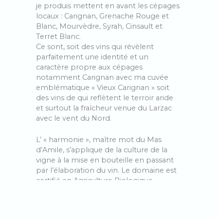
je produis mettent en avant les cépages
locaux : Carignan, Grenache Rouge et
Blanc, Mourvèdre, Syrah, Cinsault et
Terret Blanc.
Ce sont, soit des vins qui révèlent
parfaitement une identité et un
caractère propre aux cépages
notamment Carignan avec ma cuvée
emblématique « Vieux Carignan » soit
des vins de qui reflètent le terroir aride
et surtout la fraîcheur venue du Larzac
avec le vent du Nord.
L’ « harmonie », maître mot du Mas
d’Amile, s’applique de la culture de la
vigne à la mise en bouteille en passant
par l’élaboration du vin. Le domaine est
certifié en Agriculture Biologique,
pratique la biodynamie, utilise les levures
indigènes et ajoute le moins d’intrants
possible. Après une vendange à la main