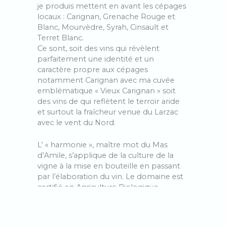
je produis mettent en avant les cépages
locaux : Carignan, Grenache Rouge et
Blanc, Mourvèdre, Syrah, Cinsault et
Terret Blanc.
Ce sont, soit des vins qui révèlent
parfaitement une identité et un
caractère propre aux cépages
notamment Carignan avec ma cuvée
emblématique « Vieux Carignan » soit
des vins de qui reflètent le terroir aride
et surtout la fraîcheur venue du Larzac
avec le vent du Nord.
L’ « harmonie », maître mot du Mas
d’Amile, s’applique de la culture de la
vigne à la mise en bouteille en passant
par l’élaboration du vin. Le domaine est
certifié en Agriculture Biologique,
pratique la biodynamie, utilise les levures
indigènes et ajoute le moins d’intrants
possible. Après une vendange à la main