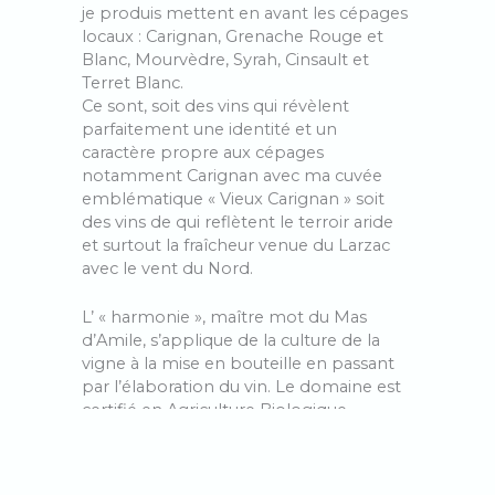
je produis mettent en avant les cépages
locaux : Carignan, Grenache Rouge et
Blanc, Mourvèdre, Syrah, Cinsault et
Terret Blanc.
Ce sont, soit des vins qui révèlent
parfaitement une identité et un
caractère propre aux cépages
notamment Carignan avec ma cuvée
emblématique « Vieux Carignan » soit
des vins de qui reflètent le terroir aride
et surtout la fraîcheur venue du Larzac
avec le vent du Nord.
L’ « harmonie », maître mot du Mas
d’Amile, s’applique de la culture de la
vigne à la mise en bouteille en passant
par l’élaboration du vin. Le domaine est
certifié en Agriculture Biologique,
pratique la biodynamie, utilise les levures
indigènes et ajoute le moins d’intrants
possible. Après une vendange à la main