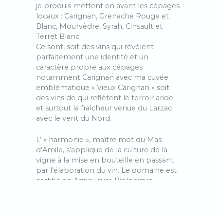
je produis mettent en avant les cépages
locaux : Carignan, Grenache Rouge et
Blanc, Mourvèdre, Syrah, Cinsault et
Terret Blanc.
Ce sont, soit des vins qui révèlent
parfaitement une identité et un
caractère propre aux cépages
notamment Carignan avec ma cuvée
emblématique « Vieux Carignan » soit
des vins de qui reflètent le terroir aride
et surtout la fraîcheur venue du Larzac
avec le vent du Nord.
L’ « harmonie », maître mot du Mas
d’Amile, s’applique de la culture de la
vigne à la mise en bouteille en passant
par l’élaboration du vin. Le domaine est
certifié en Agriculture Biologique,
pratique la biodynamie, utilise les levures
indigènes et ajoute le moins d’intrants
possible. Après une vendange à la main