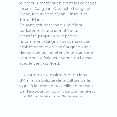
je produis mettent en avant les cépages
locaux : Carignan, Grenache Rouge et
Blanc, Mourvèdre, Syrah, Cinsault et
Terret Blanc.
Ce sont, soit des vins qui révèlent
parfaitement une identité et un
caractère propre aux cépages
notamment Carignan avec ma cuvée
emblématique « Vieux Carignan » soit
des vins de qui reflètent le terroir aride
et surtout la fraîcheur venue du Larzac
avec le vent du Nord.
L’ « harmonie », maître mot du Mas
d’Amile, s’applique de la culture de la
vigne à la mise en bouteille en passant
par l’élaboration du vin. Le domaine est
certifié en Agriculture Biologique,
pratique la biodynamie, utilise les levures
indigènes et ajoute le moins d’intrants
possible. Après une vendange à la main