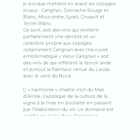
je produis mettent en avant les cépages
locaux : Carignan, Grenache Rouge et
Blanc, Mourvèdre, Syrah, Cinsault et
Terret Blanc.
Ce sont, soit des vins qui révèlent
parfaitement une identité et un
caractère propre aux cépages
notamment Carignan avec ma cuvée
emblématique « Vieux Carignan » soit
des vins de qui reflètent le terroir aride
et surtout la fraîcheur venue du Larzac
avec le vent du Nord.
L’ « harmonie », maître mot du Mas
d’Amile, s’applique de la culture de la
vigne à la mise en bouteille en passant
par l’élaboration du vin. Le domaine est
certifié en Agriculture Biologique,
pratique la biodynamie, utilise les levures
indigènes et ajoute le moins d’intrants
possible. Après une vendange à la main