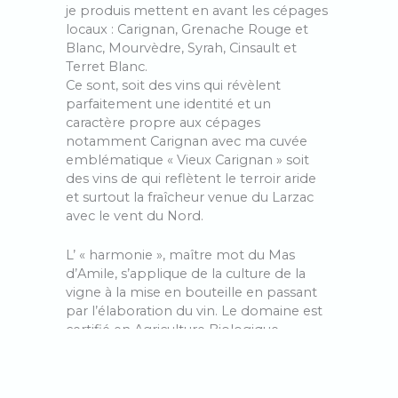
je produis mettent en avant les cépages
locaux : Carignan, Grenache Rouge et
Blanc, Mourvèdre, Syrah, Cinsault et
Terret Blanc.
Ce sont, soit des vins qui révèlent
parfaitement une identité et un
caractère propre aux cépages
notamment Carignan avec ma cuvée
emblématique « Vieux Carignan » soit
des vins de qui reflètent le terroir aride
et surtout la fraîcheur venue du Larzac
avec le vent du Nord.
L’ « harmonie », maître mot du Mas
d’Amile, s’applique de la culture de la
vigne à la mise en bouteille en passant
par l’élaboration du vin. Le domaine est
certifié en Agriculture Biologique,
pratique la biodynamie, utilise les levures
indigènes et ajoute le moins d’intrants
possible. Après une vendange à la main