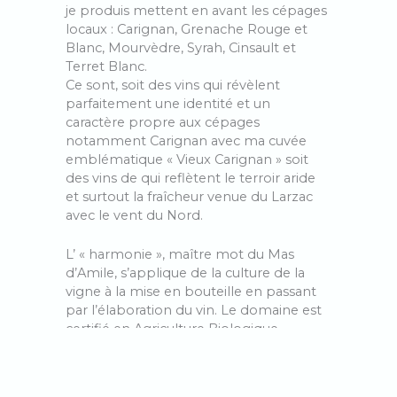
je produis mettent en avant les cépages
locaux : Carignan, Grenache Rouge et
Blanc, Mourvèdre, Syrah, Cinsault et
Terret Blanc.
Ce sont, soit des vins qui révèlent
parfaitement une identité et un
caractère propre aux cépages
notamment Carignan avec ma cuvée
emblématique « Vieux Carignan » soit
des vins de qui reflètent le terroir aride
et surtout la fraîcheur venue du Larzac
avec le vent du Nord.
L’ « harmonie », maître mot du Mas
d’Amile, s’applique de la culture de la
vigne à la mise en bouteille en passant
par l’élaboration du vin. Le domaine est
certifié en Agriculture Biologique,
pratique la biodynamie, utilise les levures
indigènes et ajoute le moins d’intrants
possible. Après une vendange à la main