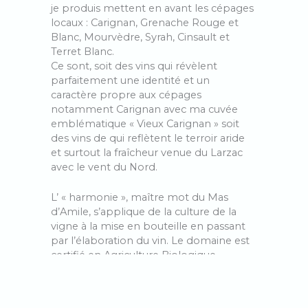
je produis mettent en avant les cépages
locaux : Carignan, Grenache Rouge et
Blanc, Mourvèdre, Syrah, Cinsault et
Terret Blanc.
Ce sont, soit des vins qui révèlent
parfaitement une identité et un
caractère propre aux cépages
notamment Carignan avec ma cuvée
emblématique « Vieux Carignan » soit
des vins de qui reflètent le terroir aride
et surtout la fraîcheur venue du Larzac
avec le vent du Nord.
L’ « harmonie », maître mot du Mas
d’Amile, s’applique de la culture de la
vigne à la mise en bouteille en passant
par l’élaboration du vin. Le domaine est
certifié en Agriculture Biologique,
pratique la biodynamie, utilise les levures
indigènes et ajoute le moins d’intrants
possible. Après une vendange à la main