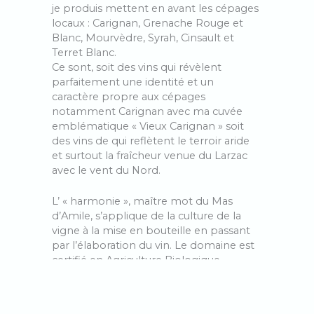
je produis mettent en avant les cépages
locaux : Carignan, Grenache Rouge et
Blanc, Mourvèdre, Syrah, Cinsault et
Terret Blanc.
Ce sont, soit des vins qui révèlent
parfaitement une identité et un
caractère propre aux cépages
notamment Carignan avec ma cuvée
emblématique « Vieux Carignan » soit
des vins de qui reflètent le terroir aride
et surtout la fraîcheur venue du Larzac
avec le vent du Nord.
L’ « harmonie », maître mot du Mas
d’Amile, s’applique de la culture de la
vigne à la mise en bouteille en passant
par l’élaboration du vin. Le domaine est
certifié en Agriculture Biologique,
pratique la biodynamie, utilise les levures
indigènes et ajoute le moins d’intrants
possible. Après une vendange à la main