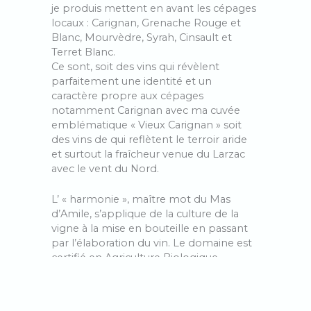
je produis mettent en avant les cépages
locaux : Carignan, Grenache Rouge et
Blanc, Mourvèdre, Syrah, Cinsault et
Terret Blanc.
Ce sont, soit des vins qui révèlent
parfaitement une identité et un
caractère propre aux cépages
notamment Carignan avec ma cuvée
emblématique « Vieux Carignan » soit
des vins de qui reflètent le terroir aride
et surtout la fraîcheur venue du Larzac
avec le vent du Nord.
L’ « harmonie », maître mot du Mas
d’Amile, s’applique de la culture de la
vigne à la mise en bouteille en passant
par l’élaboration du vin. Le domaine est
certifié en Agriculture Biologique,
pratique la biodynamie, utilise les levures
indigènes et ajoute le moins d’intrants
possible. Après une vendange à la main