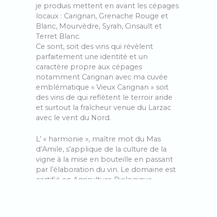
je produis mettent en avant les cépages
locaux : Carignan, Grenache Rouge et
Blanc, Mourvèdre, Syrah, Cinsault et
Terret Blanc.
Ce sont, soit des vins qui révèlent
parfaitement une identité et un
caractère propre aux cépages
notamment Carignan avec ma cuvée
emblématique « Vieux Carignan » soit
des vins de qui reflètent le terroir aride
et surtout la fraîcheur venue du Larzac
avec le vent du Nord.
L’ « harmonie », maître mot du Mas
d’Amile, s’applique de la culture de la
vigne à la mise en bouteille en passant
par l’élaboration du vin. Le domaine est
certifié en Agriculture Biologique,
pratique la biodynamie, utilise les levures
indigènes et ajoute le moins d’intrants
possible. Après une vendange à la main